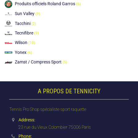
Produits officiels Roland Garros
(6)
Sun Valley
(9)
Tacchini
(2)
Tecnifibre
(9)
Wilson
(10)
Yonex
(6)
Zamst / Compress Sport
(5)
A PROPOS DE TENNICITY
Tennis Pro Shop spécialiste sport raquette
Address:
23 rue du Vieux Colombier 75006 Paris
Phone: