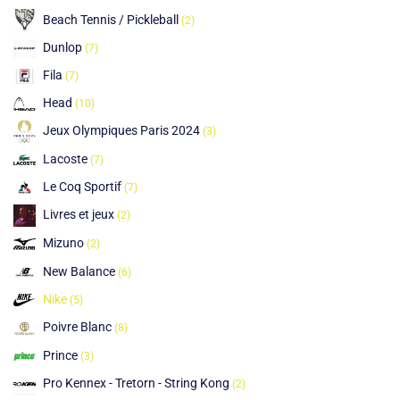
Beach Tennis / Pickleball
(2)
Dunlop
(7)
Fila
(7)
Head
(10)
Jeux Olympiques Paris 2024
(3)
Lacoste
(7)
Le Coq Sportif
(7)
Livres et jeux
(2)
Mizuno
(2)
New Balance
(6)
Nike
(5)
Poivre Blanc
(8)
Prince
(3)
Pro Kennex - Tretorn - String Kong
(2)