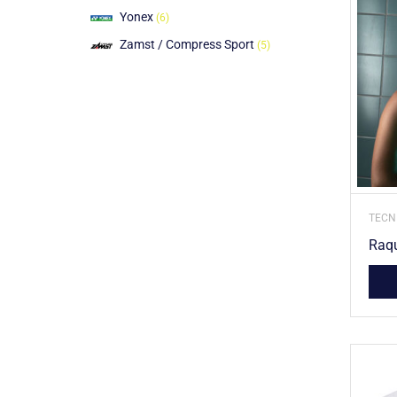
Yonex
(6)
Zamst / Compress Sport
(5)
TECNI
Raqu