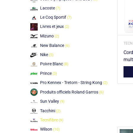
Lacoste
(7)
Le Coq Sportif
(7)
Livres et jeux
(2)
Mizuno
(2)
TECNI
New Balance
(6)
Cord
Nike
(5)
mult
Poivre Blanc
(8)
Prince
(3)
Pro Kennex - Tretorn - String Kong
(2)
Produits officiels Roland Garros
(6)
Sun Valley
(9)
Tacchini
(2)
Tecnifibre
(9)
Wilson
(10)