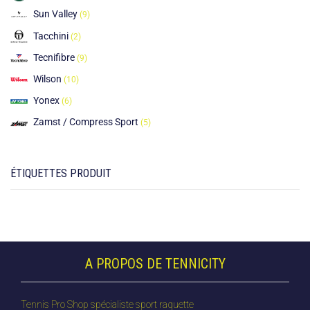
Sun Valley
(9)
Tacchini
(2)
Tecnifibre
(9)
Wilson
(10)
Yonex
(6)
Zamst / Compress Sport
(5)
ÉTIQUETTES PRODUIT
A PROPOS DE TENNICITY
Tennis Pro Shop spécialiste sport raquette