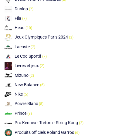
Dunlop
(7)
Fila
(7)
Head
(10)
Jeux Olympiques Paris 2024
(3)
Lacoste
(7)
Le Coq Sportif
(7)
Livres et jeux
(2)
Mizuno
(2)
New Balance
(6)
Nike
(5)
Poivre Blanc
(8)
Prince
(3)
Pro Kennex - Tretorn - String Kong
(2)
Produits officiels Roland Garros
(6)