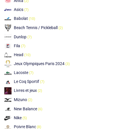
Anita
(2)
Asics
(7)
Babolat
(10)
Beach Tennis / Pickleball
(2)
Dunlop
(7)
Fila
(7)
Head
(10)
Jeux Olympiques Paris 2024
(3)
Lacoste
(7)
Le Coq Sportif
(7)
Livres et jeux
(2)
Mizuno
(2)
New Balance
(6)
Nike
(5)
Poivre Blanc
(8)