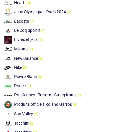
Head
(10)
Jeux Olympiques Paris 2024
(3)
Lacoste
(7)
Le Coq Sportif
(7)
Livres et jeux
(2)
Mizuno
(2)
New Balance
(6)
Nike
(5)
Poivre Blanc
(8)
Prince
(3)
Pro Kennex - Tretorn - String Kong
(2)
Produits officiels Roland Garros
(6)
Sun Valley
(9)
Tacchini
(2)