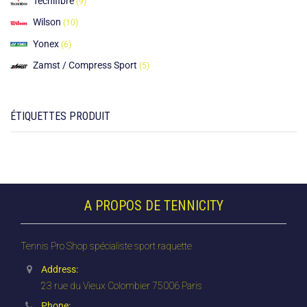
Tecnifibre
(9)
Wilson
(10)
Yonex
(6)
Zamst / Compress Sport
(5)
ÉTIQUETTES PRODUIT
A PROPOS DE TENNICITY
Tennis Pro Shop spécialiste sport raquette
Address:
23 rue du Vieux Colombier 75006 Paris
Phone: